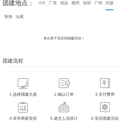
团建地点：
广东
清远
惠州
深圳
广州
河源
全部
珠海
汕尾
本分类下无任何团建活动！
团建流程
1.选择团建主题
2.确认订单
3.支付费用
4.坐等商家安排
5.递交人员统计
6.安排团建活动