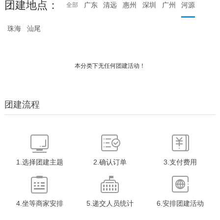
团建地点：
广东
清远
惠州
深圳
广州
河源
全部
珠海
汕尾
本分类下无任何团建活动！
团建流程
1.选择团建主题
2.确认订单
3.支付费用
4.坐等商家安排
5.递交人员统计
6.安排团建活动