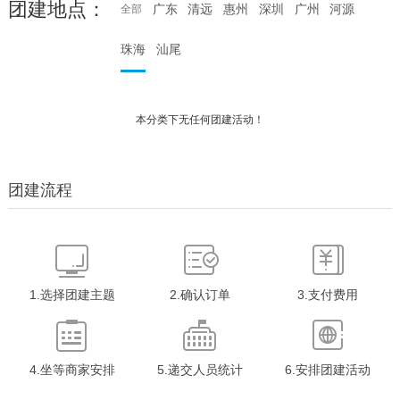
团建地点：
广东
清远
惠州
深圳
广州
河源
全部
珠海
汕尾
本分类下无任何团建活动！
团建流程
1.选择团建主题
2.确认订单
3.支付费用
4.坐等商家安排
5.递交人员统计
6.安排团建活动